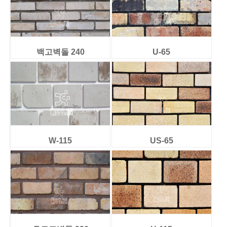
백고벽돌 240
U-65
W-115
US-65