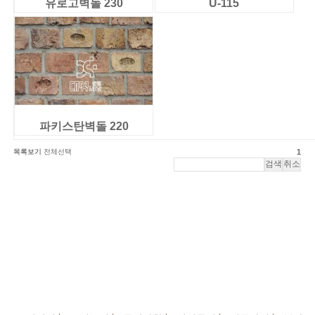
유로고벽돌 230
U-115
파키스탄벽돌 220
목록보기
전체선택
1