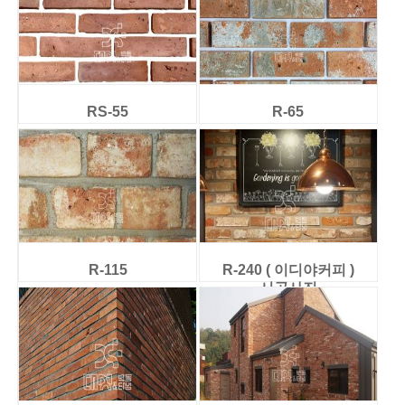
RS-55
R-65
R-115
R-240 ( 이디야커피 )
시공사진