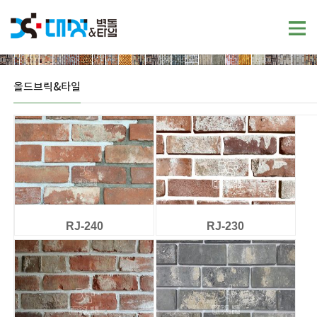
올드브릭&타일
RJ-240
RJ-230