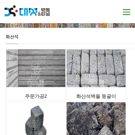
화산석
주문가공2
화산석벽돌 둥굴이