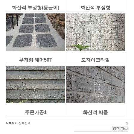
화산석 부정형(둥글이)
화산석 부정형
부정형 헤머50T
모자이크타일
주문가공1
화산석 벽돌
목록보기
전체선택
1