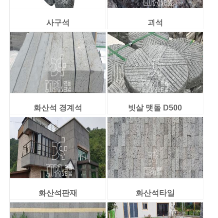
사구석
괴석
화산석 경계석
빗살 맷돌 D500
화산석판재
화산석타일