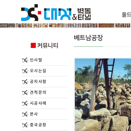
올
커뮤니티
베트남공장
커뮤니티
인사말
오시는길
공지사항
견적문의
시공사례
본사
중국공장