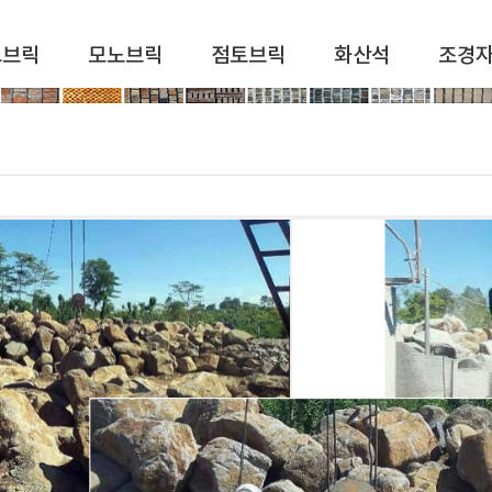
드브릭
모노브릭
점토브릭
화산석
조경