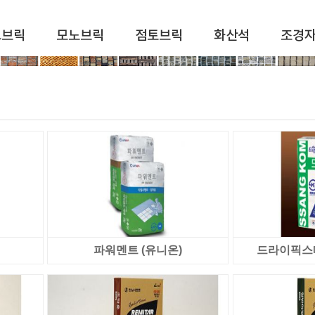
드브릭
모노브릭
점토브릭
화산석
조경
파워멘트 (유니온)
드라이픽스떠