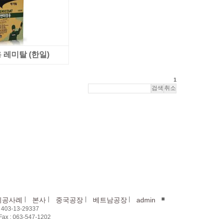
레미탈 (한일)
1
|
|
|
|
■
시공사례
본사
중국공장
베트남공장
admin
03-13-29337
x : 063-547-1202