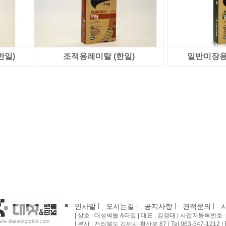
한일)
조적용레미탈 (한일)
일반미장용 
■
|
|
|
|
인사말
오시는길
공지사항
견적문의
| 상호 : 대성벽돌 &타일 | 대표 : 김경태 | 사업자등록번호 : 4
| 본사 : 전라북도 김제시 황산로 87 | Tel 063-547-1212 | Fa