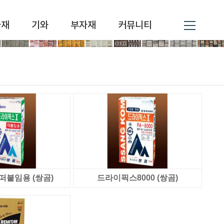
자재
기와
부자재
커뮤니티
붙임용 (쌍곰)
드라이픽스8000 (쌍곰)