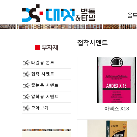
올
부자재
접착시멘트
부자재
타일용 본드
접착 시멘트
줄눈용 시멘트
압착용 시멘트
모아보기
아덱스 X18