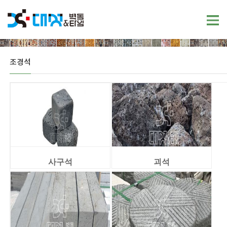
조경석
사구석
괴석