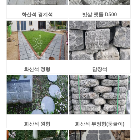
화산석 경계석
빗살 맷돌 D500
화산석 정형
담장석
화산석 원형
화산석 부정형(둥글이)