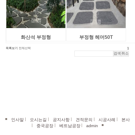
화산석 부정형
부정형 헤머50T
목록보기
전체선택
1
■
|
|
|
|
|
인사말
오시는길
공지사항
견적문의
시공사례
본사
|
|
|
■
중국공장
베트남공장
admin