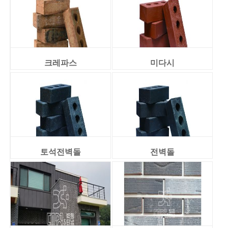
크레파스
미다시
토석전벽돌
전벽돌