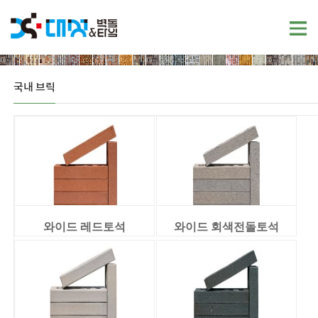
국내 브릭
와이드 레드토석
와이드 회색전돌토석