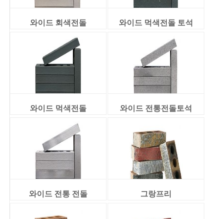
와이드 회색전돌
와이드 먹색전돌 토석
와이드 먹색전돌
와이드 전통전돌토석
와이드 전통 전돌
그랑프리