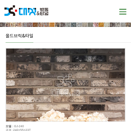
올드브릭&타일
모델 :
GJ-240
규격 :240×55×23T