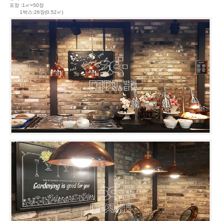
포장 :1㎡=50장
1박스:26장(0.52㎡)