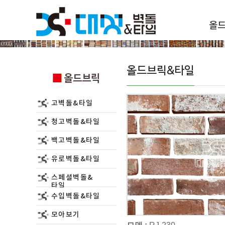
올
올드브릭
올드브릭&타일
올드브릭
고벽돌&타일
청고벽돌&타일
백고벽돌&타일
유로벽돌&타일
스페셜벽돌&
타일
수입벽돌&타일
모아보기