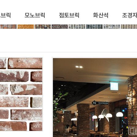
드브릭
모노브릭
점토브릭
화산석
조경