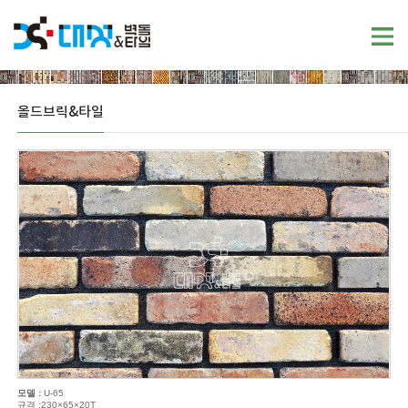
올드브릭&타일
모델 :
U-65
규격 :230×65×20T