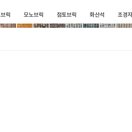
드브릭
모노브릭
점토브릭
화산석
조경