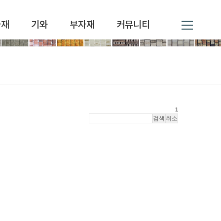
자재
기와
부자재
커뮤니티
1