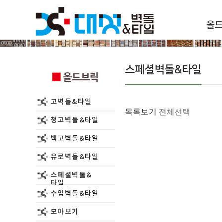
올
올드브릭
스페셜벽돌&타일
올드브릭
고벽돌&타일
목록보기
전체선택
청고벽돌&타일
백고벽돌&타일
유로벽돌&타일
스페셜벽돌&
타일
수입벽돌&타일
모아보기