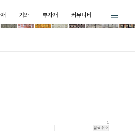
자재
기와
부자재
커뮤니티
1