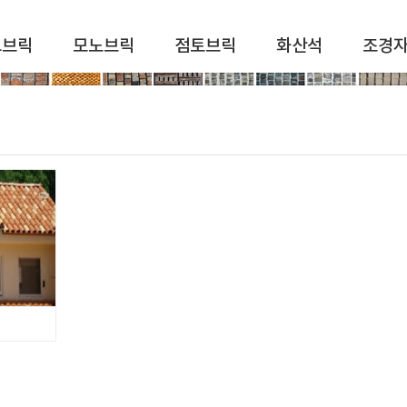
드브릭
모노브릭
점토브릭
화산석
조경