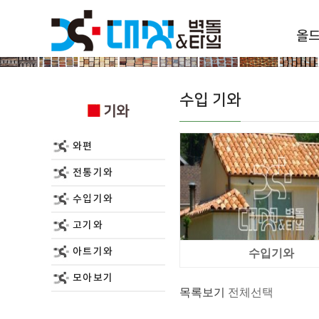
올
기와
수입 기와
기와
와편
전통기와
수입기와
고기와
아트기와
수입기와
모아보기
목록보기
전체선택