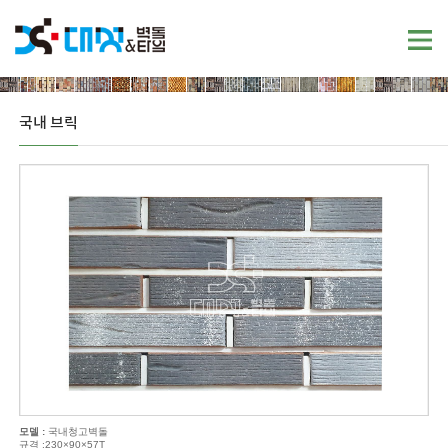
국내 브릭
모델 :
국내청고벽돌
규격 :230×90×57T