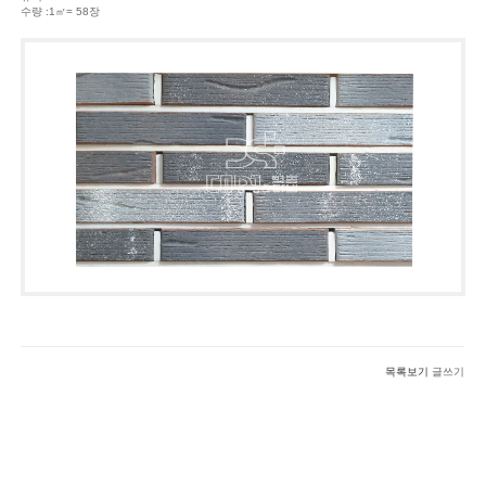
수량 :1㎡= 58장
목록보기
글쓰기