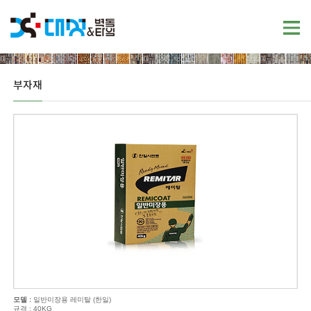
부자재
모델 :
일반미장용 레미탈 (한일)
규격 : 40KG