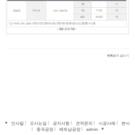
목록보기
글쓰기
■
|
|
|
|
|
인사말
오시는길
공지사항
견적문의
시공사례
본사
|
|
|
■
중국공장
베트남공장
admin