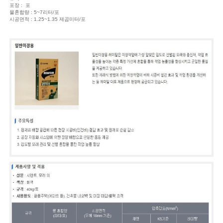
포장 : 포
물혼합량 : 5~7리터/포
시공면적 : 1.25~1.35 제곱미터/포