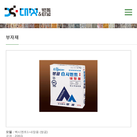
부자재
모델 :
백시멘트1-내장용 (쌍곰)
규격 : 20KG