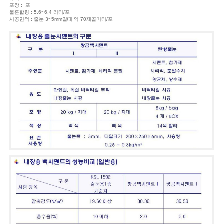
포장 : 포
물혼합량 : 5.6~6.4 리터/포
시공면적 : 줄눈 3~5mm일때 약 70제곱미터/포