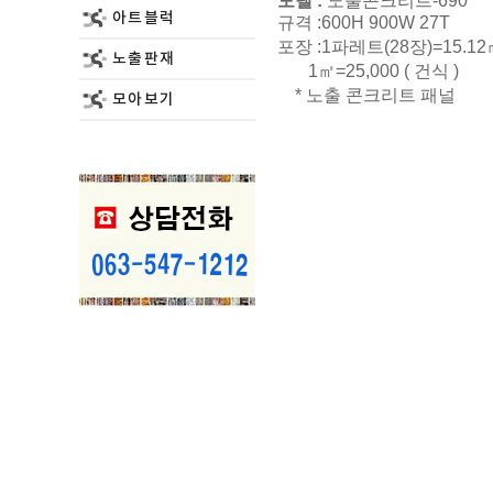
모델 :
노출콘크리트-690
아트블럭
규격 :600H 900W 27T
포장 :1파레트(28장)=15.12
노출판재
1㎡=25,000 ( 건식 
* 노출 콘크리트 패널
모아보기