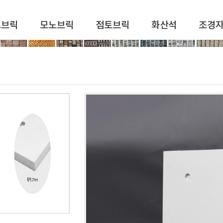
드브릭
모노브릭
점토브릭
화산석
조경