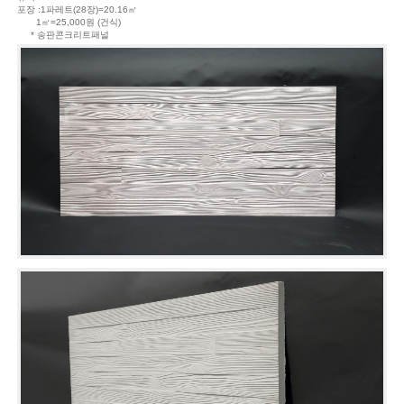
포장 :1파레트(28장)=20.16㎡
1㎡=25,000원 (건식)
* 송판콘크리트패널