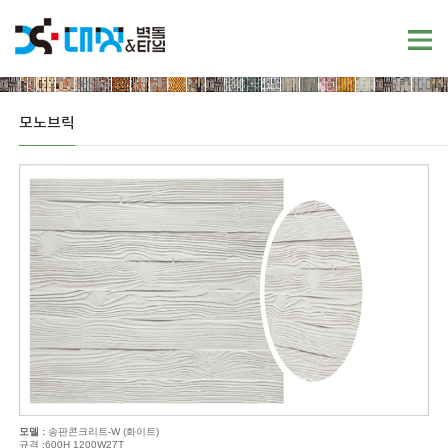
모노브릭
모델 :
송판콘크리트-W (화이트)
규격 :600H 1200W27T