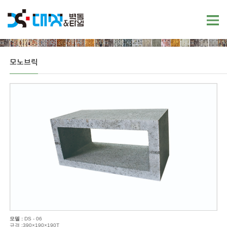
모노브릭
모델 :
DS - 06
규격 :390×190×190T