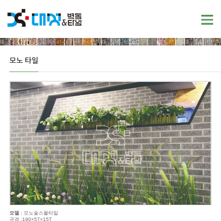
모노 타일
모델 :
모노숯스몰타일
규격 :190×57×15T