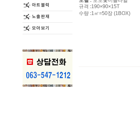
모델 :
모노숯미들타일
아트블럭
규격 :190×90×15T
수량 :1㎡=50장 (1BOX
노출판재
모아보기