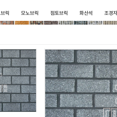
드브릭
모노브릭
점토브릭
화산석
조경