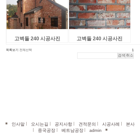
고벽돌 240 시공사진
고벽돌 240 시공사진
목록보기
전체선택
1
■
|
|
|
|
|
인사말
오시는길
공지사항
견적문의
시공사례
본사
|
|
|
■
중국공장
베트남공장
admin