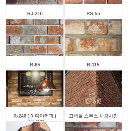
RJ-210
RS-55
R-65
R-115
R-240 ( 이디야커피 )
고벽돌 스무스 시공사진
시공사진