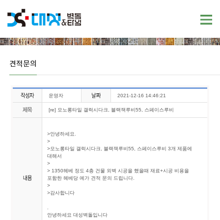
견적문의
운영자
2021-12-16 14:46:21
[re] 모노롱타일 갤럭시다크, 블랙잭루비55, 스페이스루비
>안녕하세요.
>
>모노롱타일 갤럭시다크, 블랙잭루비55, 스페이스루비 3개 제품에
대해서
>
> 1350헤베 정도 4층 건물 외벽 시공을 했을때 재료+시공 비용을
포함한 헤베당 예가 견적 문의 드립니다.
>
>감사합니다
.
안녕하세요 대성벽돌입니다