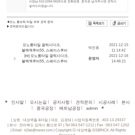
사장님 010-2284-5626으로 전화번호 문자로 남겨주시면 견적서
넣어드리겠습니다
◀모노 롱브릭 타일 외부 견적 문의
▶견적문의드립니다.
모노롱타일 갤럭시다크,
2021-12-15
박진용
블랙잭루비55, 스페이스루비
11:14:42
[re] 모노롱타일 갤럭시다크,
2021-12-16
운영자
블랙잭루비55, 스페이스루비
14:46:21
■
|
|
|
|
|
인사말
오시는길
공지사항
견적문의
시공사례
본사
|
|
|
■
중국공장
베트남공장
admin
| 상호 : 대성벽돌 &타일 | 대표 : 김경태 | 사업자등록번호 : 403-13-29337
| 본사 : 전라북도 김제시 황산로 87 | Tel 063-547-1212 | Fax : 063-547-1202
| Email : k2tai@naver.com | Copyright ⓒ 대성벽돌-DSBRICK. All Rights